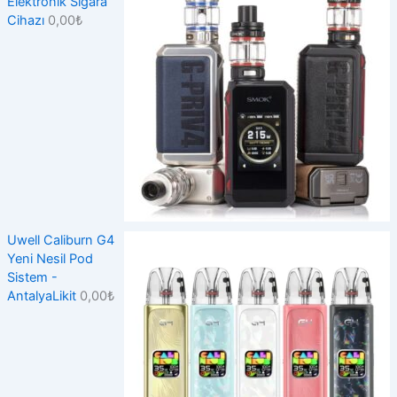
Elektronik Sigara
Cihazı
0,00
₺
Uwell Caliburn G4
Yeni Nesil Pod
Sistem -
AntalyaLikit
0,00
₺